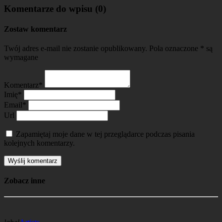
Komentarze do wpisu (0)
Zostaw komentarz
Twój adres e-mail nie zostanie opublikowany. Pola oznaczone * są
wymagane
Komentarz*
Imię*
Email*
Url
Zapamiętaj moje dane w tej przeglądarce podczas pisania
kolejnych komentarzy.
Zobacz inne