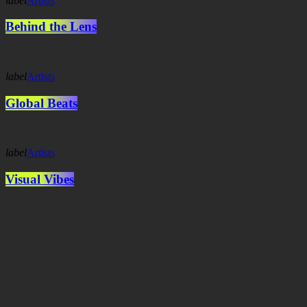
label
Artists
Behind the Lens
label
Artists
Global Beats
label
Artists
Visual Vibes