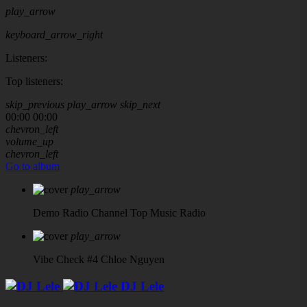
play_arrow
keyboard_arrow_right
Listeners:
Top listeners:
skip_previous
play_arrow
skip_next
00:00
00:00
chevron_left
volume_up
chevron_left
Go to album
play_arrow
Demo Radio Channel
Top Music Radio
play_arrow
Vibe Check #4
Chloe Nguyen
DJ Lele