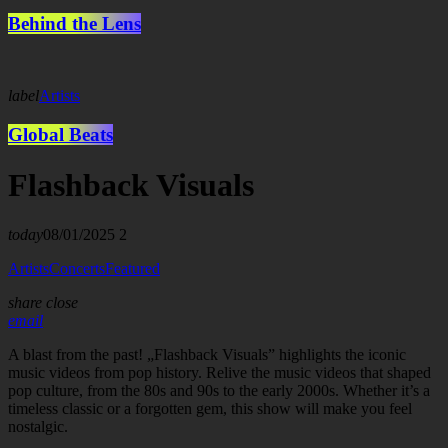
Behind the Lens
label
Artists
Global Beats
Flashback Visuals
today
08/01/2025
2
Artists
Concerts
Featured
share
close
email
A blast from the past! „Flashback Visuals” highlights the iconic
music videos from pop history. Relive the music videos that shaped
pop culture, from the 80s and 90s to the early 2000s. Whether it’s a
timeless classic or a forgotten gem, this show will make you feel
nostalgic.